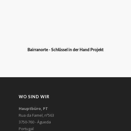
Bairranorte - Schlüssel in der Hand Projekt
WO SIND WIR
Hauptbüro, PT
Rua da Famel, nº563
3750-760 - Águeda
Portugal