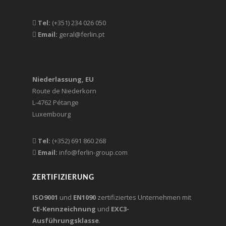
Tel:
(+351) 234 026 050
Email:
geral@ferlin.pt
Niederlassung, EU
Route de Niederkorn
L-4762 Pétange
Luxembourg
Tel:
(+352) 691 860 268
Email:
info@ferlin-group.com
ZERTIFIZIERUNG
ISO9001
und
EN1090
zertifiziertes Unternehmen mit
CE-Kennzeichnung
und
EXC3-
Ausführungsklasse
.