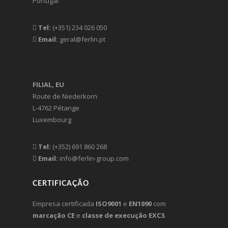
Portugal
Tel:
(+351) 234 026 050
Email:
geral@ferlin.pt
FILIAL, EU
Route de Niederkorn
L-4762 Pétange
Luxembourg
Tel:
(+352) 691 860 268
Email:
info@ferlin-group.com
CERTIFICAÇÃO
Empresa certificada
ISO9001
e
EN1090
com
marcação CE
e
classe de execução EXC3
.