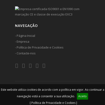
NAVEGAÇÃO
- Página Inicial
- Empresa
- Política de Privacidade e Cookies
- Contacte-nos
Este website utiliza cookies de acordo com a política em vigor. Ao continuar a
© 2026 Ferlin - Construções Metálicas, lda. Todos os direitos
são reservados
navegação está a consentir a sua utilização.
Aceito
[ Política de Privacidade e Cookies ]