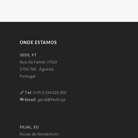
ONDE ESTAMOS
SEDE, PT
Rua da Famel, nº563
3750-760 - Águeda
Portugal
Tel:
(+351) 234 026 050
Email:
geral@ferlin.pt
FILIAL, EU
Route de Niederkorn